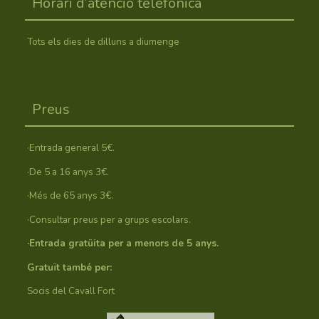
Horari d’atenció telefònica
Tots els dies de dilluns a diumenge
Preus
·Entrada general 5€.
·De 5 a 16 anys 3€.
·Més de 65 anys 3€.
·Consultar preus per a grups escolars.
·Entrada gratüita per a menors de 5 anys.
Gratuït també per:
Socis del Cavall Fort