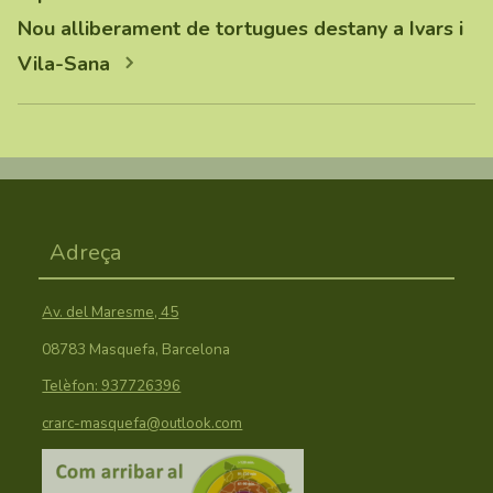
Nou alliberament de tortugues destany a Ivars i
Vila-Sana
Adreça
Av. del Maresme, 45
08783 Masquefa, Barcelona
Telèfon: 937726396
crarc-masquefa@outlook.com