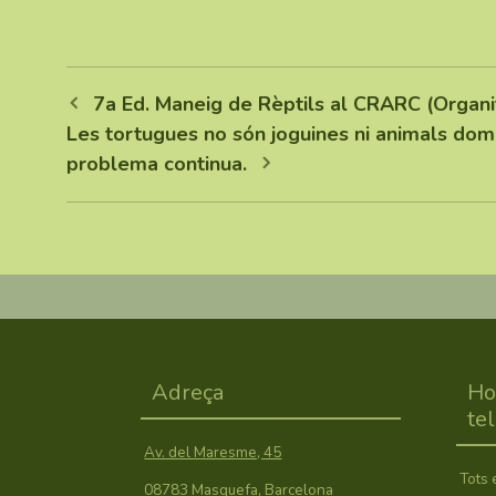
7a Ed. Maneig de Rèptils al CRARC (Organi
Les tortugues no són joguines ni animals domès
problema continua.
Adreça
Ho
te
Av. del Maresme, 45
Tots 
08783 Masquefa, Barcelona