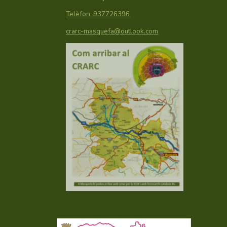
Telèfon: 937726396
crarc-masquefa@outlook.com