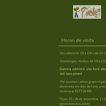
Horari de visita
·Dissabtes de 10 a 13h i de 16 a
·Diumenges i festius de 10 a 13
Darrera admisió, una hora ab
del tancament
·Per escoles i altres grups organ
obrim tots els dies de l’any, prèv
reserva al 937726396
*Dies 25 i 26 de desembre, 1 i 6
gener tancat al públic