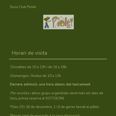
Socis Club Piolet
Horari de visita
·Dissabtes de 10 a 13h i de 16 a 18h
·Diumenges i festius de 10 a 13h
Darrera admisió, una hora abans del tancament
·Per escoles i altres grups organitzats obrim tots els dies de
l’any, prèvia reserva al 937726396
*Dies 25 i 26 de desembre, 1 i 6 de gener tancat al públic
*Repel-lent de mosquits a la seva disposició