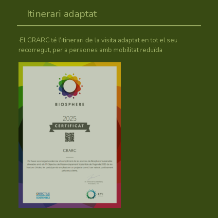
Itinerari adaptat
·El CRARC té l’itinerari de la visita adaptat en tot el seu
recorregut, per a persones amb mobilitat reduïda