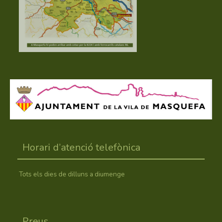
Horari d’atenció telefònica
Tots els dies de dilluns a diumenge
Preus