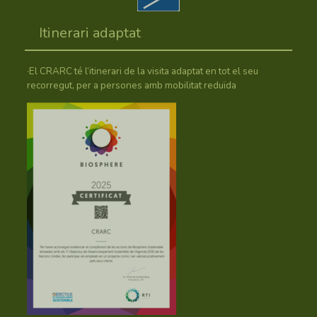
Itinerari adaptat
·El CRARC té l’itinerari de la visita adaptat en tot el seu
recorregut, per a persones amb mobilitat reduïda