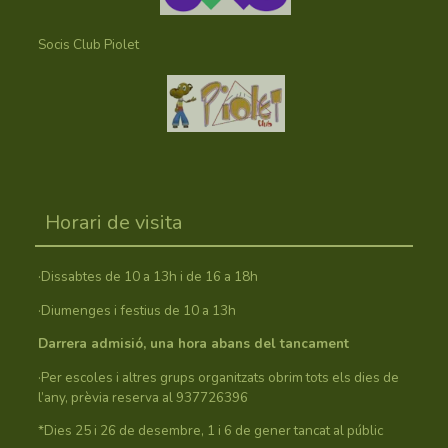
Socis Club Piolet
Horari de visita
·Dissabtes de 10 a 13h i de 16 a 18h
·Diumenges i festius de 10 a 13h
Darrera admisió, una hora abans del tancament
·Per escoles i altres grups organitzats obrim tots els dies de
l’any, prèvia reserva al 937726396
*Dies 25 i 26 de desembre, 1 i 6 de gener tancat al públic