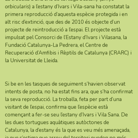
orbicularis
) a l’estany d’Ivars i Vila-sana ha constatat la
primera reproducció d’aquesta espècie protegida i en
alt risc d’extinció, que des de 2010 és objecte d’un
projecte de reintroducció a l’espai. El projecte està
impulsat pel Consorci de l’Estany d’Ivars i Vilasana, la
Fundació Catalunya-La Pedrera, el Centre de
Recuperació d’Amfibis i Rèptils de Catalunya (CRARC) i
la Universitat de Lleida.
Si be en les tasques de seguiment s’havien observat
intents de posta, no ha estat fins ara, que s’ha confirmat
la seva reproducció. La troballa, feta per part d’una
visitant de l’espai, confirma que l’espècie està
començant a fer-se seu l’estany d’Ivars i Vila Sana. De
les dues tortugues aquàtiques autòctones de
Catalunya, la d’estany és la que es veu més amenaçada,
ja que s’estima que arreu del territori queden no més