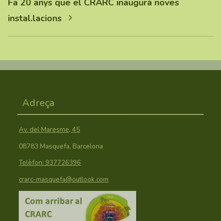
Fa 20 anys que el CRARC inaugurà noves
instal.lacions
Adreça
Av. del Maresme, 45
08783 Masquefa, Barcelona
Telèfon: 937726396
crarc-masquefa@outlook.com