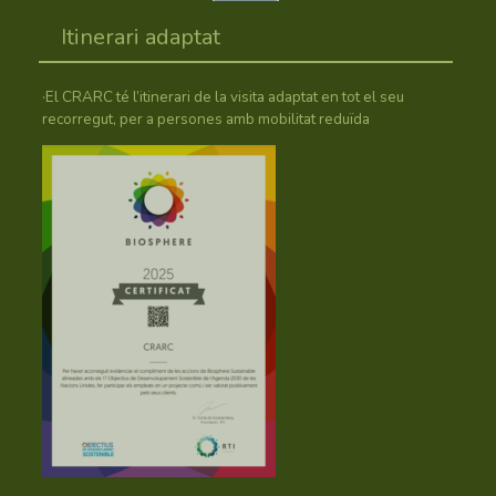
Itinerari adaptat
·El CRARC té l’itinerari de la visita adaptat en tot el seu
recorregut, per a persones amb mobilitat reduïda