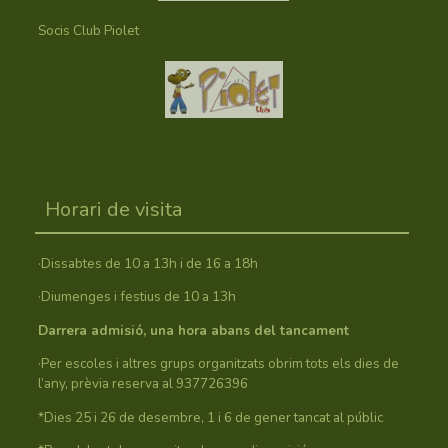
Socis Club Piolet
Horari de visita
·Dissabtes de 10 a 13h i de 16 a 18h
·Diumenges i festius de 10 a 13h
Darrera admisió, una hora abans del tancament
·Per escoles i altres grups organitzats obrim tots els dies de
l’any, prèvia reserva al 937726396
*Dies 25 i 26 de desembre, 1 i 6 de gener tancat al públic