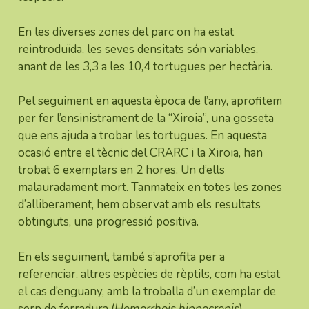
En les diverses zones del parc on ha estat
reintroduïda, les seves densitats són variables,
anant de les 3,3 a les 10,4 tortugues per hectària.
Pel seguiment en aquesta època de l’any, aprofitem
per fer l’ensinistrament de la “Xiroia”, una gosseta
que ens ajuda a trobar les tortugues. En aquesta
ocasió entre el tècnic del CRARC i la Xiroia, han
trobat 6 exemplars en 2 hores. Un d’ells
malauradament mort. Tanmateix en totes les zones
d’alliberament, hem observat amb els resultats
obtinguts, una progressió positiva.
En els seguiment, també s’aprofita per a
referenciar, altres espècies de rèptils, com ha estat
el cas d’enguany, amb la troballa d’un exemplar de
serp de ferradura (
Hemorrhois hippocrepis
).