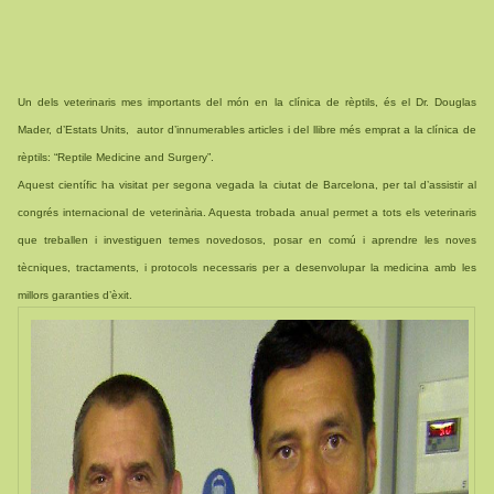
Un dels veterinaris mes importants del món en la clínica de rèptils, és el Dr. Douglas
Mader, d’Estats Units, autor d’innumerables articles i del llibre més emprat a la clínica de
rèptils: “Reptile Medicine and Surgery”.
Aquest científic ha visitat per segona vegada la ciutat de Barcelona, per tal d’assistir al
congrés internacional de veterinària. Aquesta trobada anual permet a tots els veterinaris
que treballen i investiguen temes novedosos, posar en comú i aprendre les noves
tècniques, tractaments, i protocols necessaris per a desenvolupar la medicina amb les
millors garanties d’èxit.