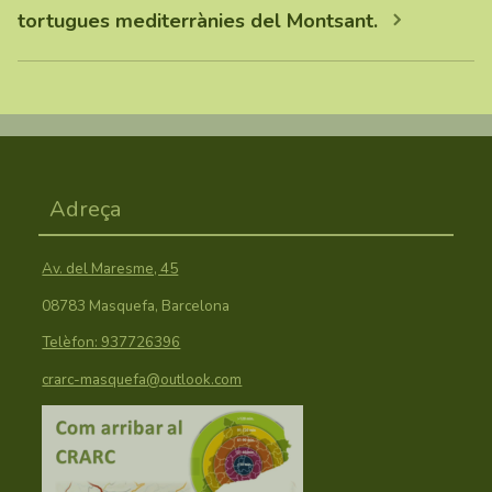
tortugues mediterrànies del Montsant.
Adreça
Av. del Maresme, 45
08783 Masquefa, Barcelona
Telèfon: 937726396
crarc-masquefa@outlook.com