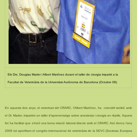
Els Drs. Douglas Mader i Albert Martínez durant el taller de cirurgia impartit a
la
Facultat
de Veterinària de
la Universitat Autònoma de Barcelona
(Octubre 08).
En aquests dos anys, el veterinari del CRARC, l’Albert Martínez, ha coincidit també amb
el Dr. Mader, impartint un taller d’aprenentatge sobre anestesia i cirurgia en rèptils. Aquest
fet ha facilitat que s’inicií una bona relació laboral directe amb el CRARC. Així doncs l’any
2009 tot aprofitant el congrés internacional de veterinària de la SEVC (Societas Europea