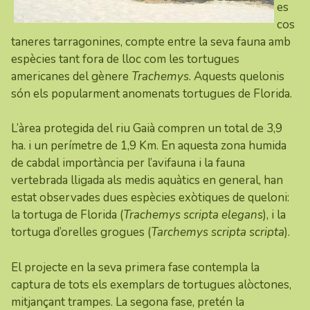
es
cos
taneres tarragonines, compte entre la seva fauna amb
espècies tant fora de lloc com les tortugues
americanes del gènere
Trachemys
. Aquests quelonis
són els popularment anomenats tortugues de Florida.
L’àrea protegida del riu Gaià compren un total de 3,9
ha. i un perímetre de 1,9 Km. En aquesta zona humida
de cabdal importància per l’avifauna i la fauna
vertebrada lligada als medis aquàtics en general, han
estat observades dues espècies exòtiques de queloni:
la tortuga de Florida (
Trachemys scripta elegans
), i la
tortuga d’orelles grogues (
Tarchemys scripta scripta
).
El projecte en la seva primera fase contempla la
captura de tots els exemplars de tortugues alòctones,
mitjançant trampes. La segona fase, pretén la