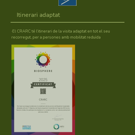
Itinerari adaptat
·El CRARC té l’itinerari de la visita adaptat en tot el seu
recorregut, per a persones amb mobilitat reduïda