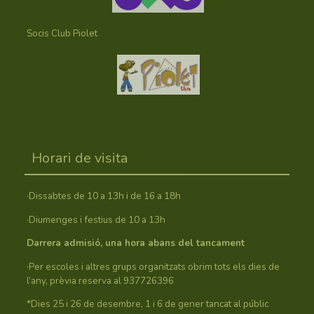
Socis Club Piolet
Horari de visita
·Dissabtes de 10 a 13h i de 16 a 18h
·Diumenges i festius de 10 a 13h
Darrera admisió, una hora abans del tancament
·Per escoles i altres grups organitzats obrim tots els dies de
l’any, prèvia reserva al 937726396
*Dies 25 i 26 de desembre, 1 i 6 de gener tancat al públic