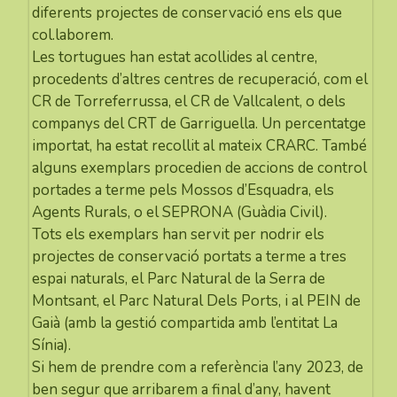
diferents projectes de conservació ens els que
col.laborem.
Les tortugues han estat acollides al centre,
procedents d’altres centres de recuperació, com el
CR de Torreferrussa, el CR de Vallcalent, o dels
companys del CRT de Garriguella. Un percentatge
importat, ha estat recollit al mateix CRARC. També
alguns exemplars procedien de accions de control
portades a terme pels Mossos d’Esquadra, els
Agents Rurals, o el SEPRONA (Guàdia Civil).
Tots els exemplars han servit per nodrir els
projectes de conservació portats a terme a tres
espai naturals, el Parc Natural de la Serra de
Montsant, el Parc Natural Dels Ports, i al PEIN de
Gaià (amb la gestió compartida amb l’entitat La
Sínia).
Si hem de prendre com a referència l’any 2023, de
ben segur que arribarem a final d’any, havent