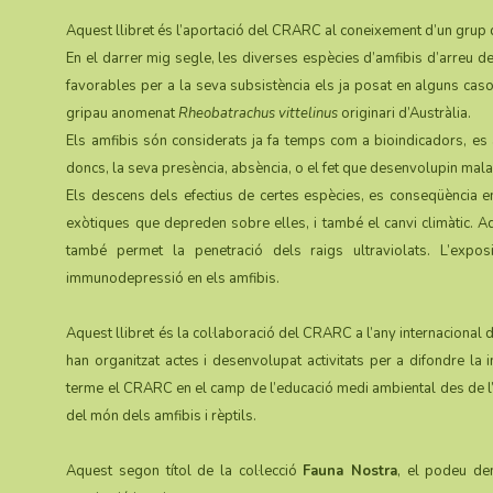
Aquest llibret és l’aportació del CRARC al coneixement d’un grup 
En el darrer mig segle, les diverses espècies d’amfibis d’arreu d
favorables per a la seva subsistència els ja posat en alguns casos 
gripau anomenat
Rheobatrachus vittelinus
originari d’Austràlia.
Els amfibis són considerats ja fa temps com a bioindicadors, es 
doncs, la seva presència, absència, o el fet que desenvolupin malal
Els descens dels efectius de certes espècies, es conseqüència ent
exòtiques que depreden sobre elles, i també el canvi climàtic. A
també permet la penetració dels raigs ultraviolats. L’expo
immunodepressió en els amfibis.
Aquest llibret és la col·laboració del CRARC a l’any internacional de
han organitzat actes i desenvolupat activitats per a difondre la 
terme el CRARC en el camp de l’educació medi ambiental des de l’
del món dels amfibis i rèptils.
Aquest segon títol de la col·lecció
Fauna Nostra
, el podeu de