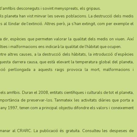
d’amfibis desconeguts i sovint menyspreats, els gripaus.
els planeta han vist minvar les seves poblacions. La destrucció dels medis
al llindar de l’extinció. Altres però, ja s’han extingit, com per exemple el
a dir, espècies que permeten valorar la qualitat dels medis on viuen. Així
ties i malformacions ens indicarà la qualitat de l’hàbitat que ocupen.
re altres causes, a la destrucció dels hàbitats, la introducció d’espècies
questa darrera causa, que està elevant la temperatura global del planeta,
sició perllongada a aquests raigs provoca la mort, malformacions i
ls amfibis. Duran el 2008, entitats científiques i culturals de tot el planeta,
importància de preservar-los. Tanmateix les activitats diàries que porta a
any 1997, tenen com a principal objectiu difondre els valors i coneixement
manar al CRARC. La publicació és gratuïta. Consulteu les despeses de