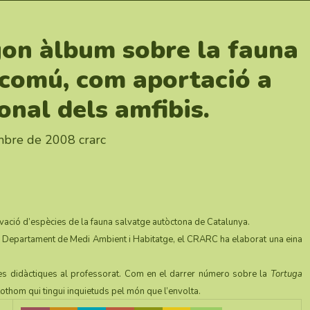
gon àlbum sobre la fauna
 comú, com aportació a
onal dels amfibis.
mbre de 2008
crarc
vació d’espècies de la fauna salvatge autòctona de Catalunya.
el Departament de Medi Ambient i Habitatge, el CRARC ha elaborat una eina
es didàctiques al professorat. Com en el darrer número sobre la
Tortuga
tothom qui tingui inquietuds pel món que l’envolta.