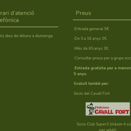
rari d’atenció
Preus
lefònica
·Entrada general 5€.
els dies de dilluns a diumenge
·De 5 a 16 anys 3€.
·Més de 65 anys 3€.
·Consultar preus per a grups esc
·Entrada gratüita per a menor
5 anys.
Gratuït també per:
Socis del Cavall Fort
Socis Club Super3 (màxim 4 s
per adult)