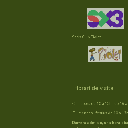
Socis Club Piolet
Horari de visita
·Dissabtes de 10 a 13h i de 16 a
·Diumenges i festius de 10 a 13
Darrera admisió, una hora ab