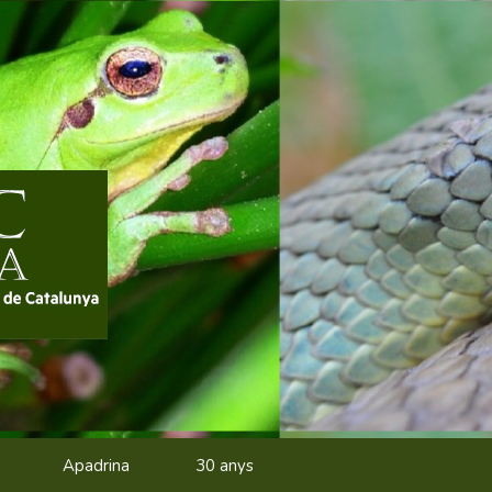
Apadrina
30 anys