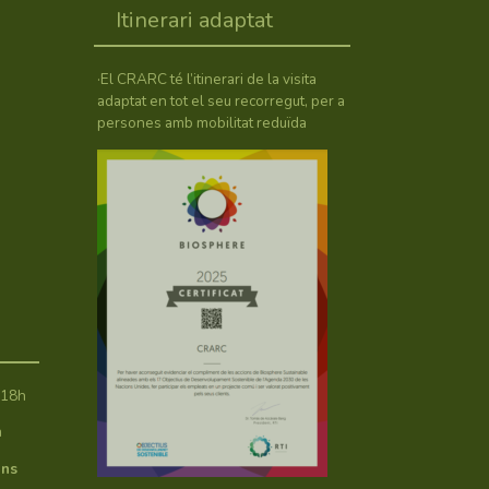
Itinerari adaptat
·El CRARC té l’itinerari de la visita
adaptat en tot el seu recorregut, per a
persones amb mobilitat reduïda
 18h
h
ans