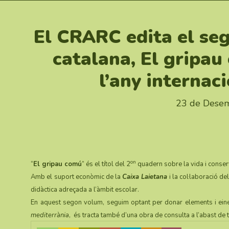
El CRARC edita el se
catalana, El gripau
l’any internaci
23 de Dese
on
“
El gripau comú
” és el títol del 2
quadern sobre la vida i conser
Amb el suport econòmic de la
Caixa Laietana
i la col·laboració d
didàctica adreçada a l’àmbit escolar.
En aquest segon volum, seguim optant per donar elements i ein
mediterrània
, és tracta també d’una obra de consulta a l’abast de 