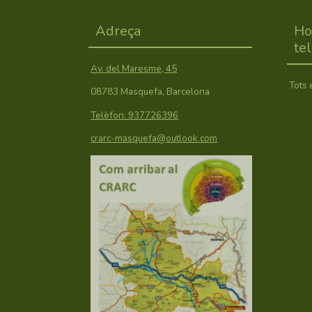
Adreça
Ho
te
Av. del Maresme, 45
Tots 
08783 Masquefa, Barcelona
Telèfon: 937726396
crarc-masquefa@outlook.com