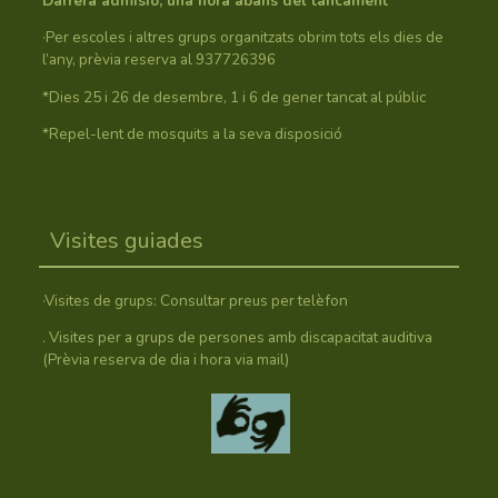
Darrera admisió, una hora abans del tancament
·Per escoles i altres grups organitzats obrim tots els dies de
l’any, prèvia reserva al 937726396
*Dies 25 i 26 de desembre, 1 i 6 de gener tancat al públic
*Repel-lent de mosquits a la seva disposició
Visites guiades
·Visites de grups: Consultar preus per telèfon
. Visites per a grups de persones amb discapacitat auditiva
(Prèvia reserva de dia i hora via mail)