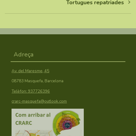
Tortugues repatriades
Adreça
Av. del Maresme, 45
08783 Masquefa, Barcelona
Telèfon: 937726396
crarc-masquefa@outlook.com