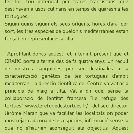
territori fou potenciat per frares franciscans, que
destinaven a usos culinaris en temps de quaresma les
tortugues.
Siguin quins siguin els seus orígens, hores d’ara, per
sort, les tres especies de quelonis mediterrànies estan
força ben representades a l’illa.
Aprofitant doncs aquest fet, i tenint present que el
CRARC porta a terme des de fa quatre anys, un recull
de mostres sanguínies per ser destinades a la
caracterització genètica de les tortugues d’àmbit
mediterrani, la direcció científica del Centre va viatjar a
principis de maig a l’illa. Val a dir que, sense la
col.laboració de l’entitat francesa “Le refuge des
tortues”
www.lerefugedestortues.fr/
i del seu director
Jèrôme Maran que va facilitar les localitats on poder
mostrejar cada una de les espècies, informació sense la
que no s’haurien aconseguit els objectius. Aquest