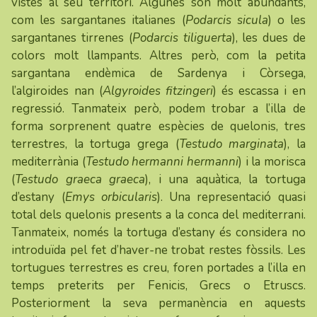
vistes al seu territori. Algunes són molt abundants,
com les sargantanes italianes (
Podarcis sicula
) o les
sargantanes tirrenes (
Podarcis tiliguerta
), les dues de
colors molt llampants. Altres però, com la petita
sargantana endèmica de Sardenya i Còrsega,
l’algiroides nan (
Algyroides fitzingeri
) és escassa i en
regressió. Tanmateix però, podem trobar a l’illa de
forma sorprenent quatre espècies de quelonis, tres
terrestres, la tortuga grega (
Testudo marginata
), la
mediterrània (
Testudo hermanni hermanni
) i la morisca
(
Testudo graeca graeca
), i una aquàtica, la tortuga
d’estany (
Emys orbicularis
). Una representació quasi
total dels quelonis presents a la conca del mediterrani.
Tanmateix, només la tortuga d’estany és considera no
introduïda pel fet d’haver-ne trobat restes fòssils. Les
tortugues terrestres es creu, foren portades a l’illa en
temps preterits per Fenicis, Grecs o Etruscs.
Posteriorment la seva permanència en aquests