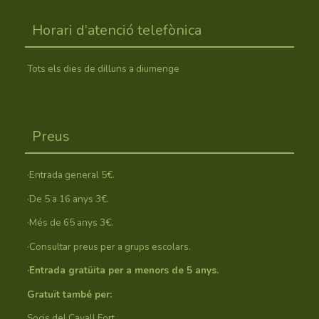
Horari d’atenció telefònica
Tots els dies de dilluns a diumenge
Preus
·Entrada general 5€.
·De 5 a 16 anys 3€.
·Més de 65 anys 3€.
·Consultar preus per a grups escolars.
·Entrada gratüita per a menors de 5 anys.
Gratuït també per:
Socis del Cavall Fort