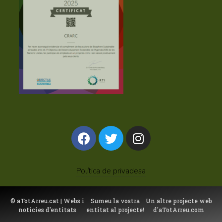
Política de privadesa
©
aTotArreu.cat
| Webs i
Sumeu la vostra
Un altre projecte web
notícies d'entitats
entitat al projecte!
d'
aTotArreu.com