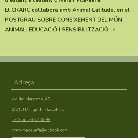
d’estany a l’estany d’Ivars i Vila-sana
El CRARC col.labora amb Animal Latitude, en el
POSTGRAU SOBRE CONEIXEMENT DEL MÓN
ANIMAL: EDUCACIÓ I SENSIBILITZACIÓ
Adreça
Av. del Maresme, 45
08783 Masquefa, Barcelona
Telèfon: 937726396
crarc-masquefa@outlook.com