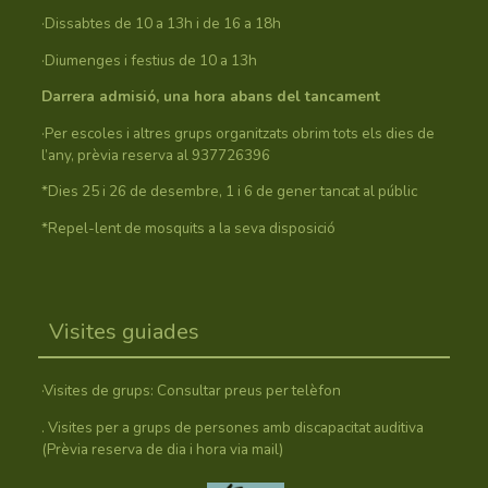
·Dissabtes de 10 a 13h i de 16 a 18h
·Diumenges i festius de 10 a 13h
Darrera admisió, una hora abans del tancament
·Per escoles i altres grups organitzats obrim tots els dies de
l’any, prèvia reserva al 937726396
*Dies 25 i 26 de desembre, 1 i 6 de gener tancat al públic
*Repel-lent de mosquits a la seva disposició
Visites guiades
·Visites de grups: Consultar preus per telèfon
. Visites per a grups de persones amb discapacitat auditiva
(Prèvia reserva de dia i hora via mail)