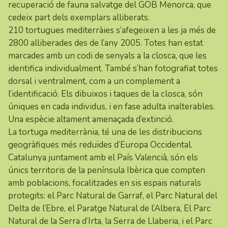
recuperació de fauna salvatge del
GOB Menorca
, que
cedeix part dels exemplars alliberats.
210 tortugues mediterràies s’afegeixen a les ja més de
2800 alliberades des de l’any 2005. Totes han estat
marcades amb un codi de senyals a la closca, que les
identifica individualment. També s’han fotografiat totes
dorsal i ventralment, com a un complement a
l’identificació. Els dibuixos i taques de la closca, són
úniques en cada individus, i en fase adulta inalterables.
Una espècie altament amenaçada d’extinció.
La tortuga mediterrània, té una de les distribucions
geogràfiques més reduïdes d’Europa Occidental.
Catalunya juntament amb el País Valencià, són els
únics territoris de la península Ibèrica que compten
amb poblacions, focalitzades en sis espais naturals
protegits: el Parc Natural de Garraf, el Parc Natural del
Delta de l’Ebre, el Paratge Natural de l’Albera, El Parc
Natural de la Serra d’Irta, la Serra de Llaberia, i el Parc