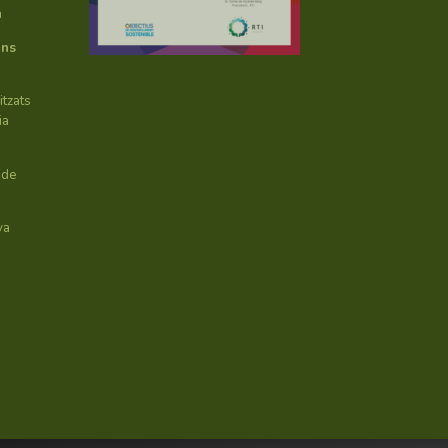
h
ans
itzats
ia
 de
va