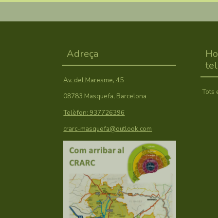
Adreça
Ho
te
Av. del Maresme, 45
Tots 
08783 Masquefa, Barcelona
Telèfon: 937726396
crarc-masquefa@outlook.com