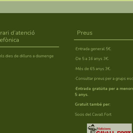
rari d’atenció
Preus
lefònica
·Entrada general 5€.
els dies de dilluns a diumenge
·De 5 a 16 anys 3€.
·Més de 65 anys 3€.
·Consultar preus per a grups esc
·Entrada gratüita per a menor
5 anys.
Gratuït també per:
Socis del Cavall Fort