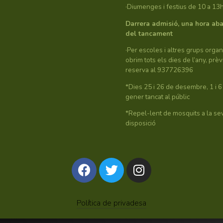
·Diumenges i festius de 10 a 13
Darrera admisió, una hora ab
del tancament
·Per escoles i altres grups organ
obrim tots els dies de l’any, prèv
reserva al 937726396
*Dies 25 i 26 de desembre, 1 i 6
gener tancat al públic
*Repel-lent de mosquits a la se
disposició
Política de privadesa