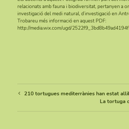
relacionats amb fauna i biodiversitat, pertanyen a o
investigació del medi natural, d’investigació en Antr
Trobareu més informació en aquest PDF:
http://media.wix.com/ugd/2522f9_3bd8b49ad419
210 tortugues mediterrànies han estat all
La tortuga d