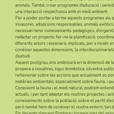
animals. També, crear programes d’educació i sensib
una interacció respectuosa amb el medi ambient.
Per a poder portar a terme aquests programes als 
invasores, adopcions responsables, animals exòtics, 
necessari tenir coneixements pedagògics, d’organitz
redactar un projecte, fer-ne la planificació, coordin
diferents actors i escenaris implicats, per a incidir e
conèixer aquestes dimensions, la interdisciplinariet
d’estudi.
Aquest postgrau, ens endinsarà en la dimensió de la
propera a nosaltres, sigui domèstica, silvestre au
reflexionar sobre les accions que actualment es port
matèries ambientals, especialment sobre fauna, i q
Coneixent la fauna i el medi natural, podrem enten
actuals, i per tant adaptar els nostres projectes i act
coneixements sobre la població, sobre el perfil d’est
però també hem de conèixer el nostre entorn, tan d
Els docents d’aquest Postgrau formen part del món de 