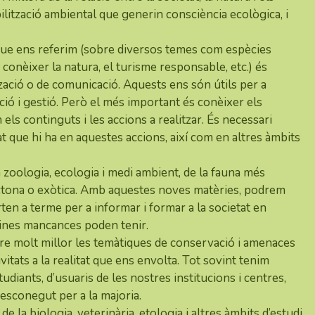
ilització ambiental que generin consciència ecològica, i
que ens referim (sobre diversos temes com espècies
conèixer la natura, el turisme responsable, etc.) és
ació o de comunicació. Aquests ens són útils per a
ació i gestió. Però el més important és conèixer els
n els continguts i les accions a realitzar. És necessari
at que hi ha en aquestes accions, així com en altres àmbits
 zoologia, ecologia i medi ambient, de la fauna més
tòctona o exòtica. Amb aquestes noves matèries, podrem
en a terme per a informar i formar a la societat en
uines mancances poden tenir.
dre molt millor les temàtiques de conservació i amenaces
ivitats a la realitat que ens envolta. Tot sovint tenim
udiants, d’usuaris de les nostres institucions i centres,
esconegut per a la majoria.
la biologia, veterinària, etologia i altres àmbits d’estudi