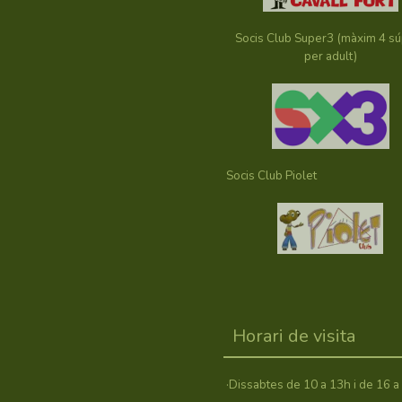
Socis Club Super3 (màxim 4 s
per adult)
Socis Club Piolet
Horari de visita
·Dissabtes de 10 a 13h i de 16 a